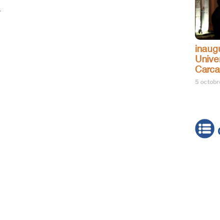
.
inaug
Univer
Carc
5 octob
Actua
Brève
Cultur
Émiss
Festiv