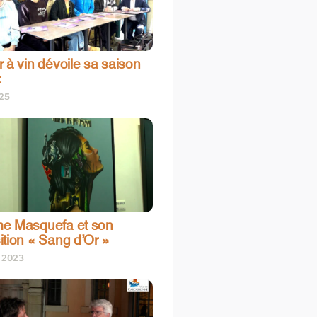
 à vin dévoile sa saison
:
025
e Masquefa et son
ition « Sang d’Or »
t 2023