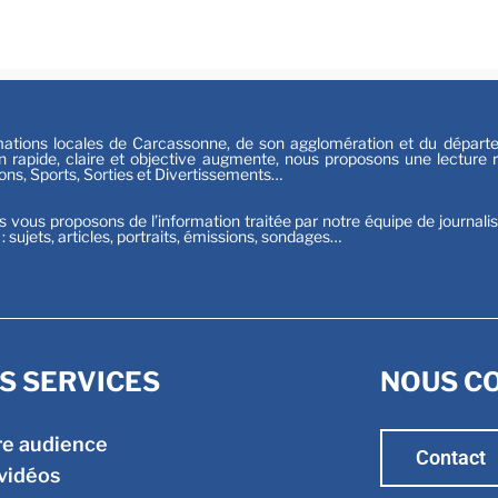
Sport
tions locales de Carcassonne, de son agglomération et du départeme
n rapide, claire et objective augmente, nous proposons une lecture ri
ions, Sports, Sorties et Divertissements…
s vous proposons de l’information traitée par notre équipe de journali
t : sujets, articles, portraits, émissions, sondages…
S SERVICES
NOUS C
re audience
Contact
vidéos