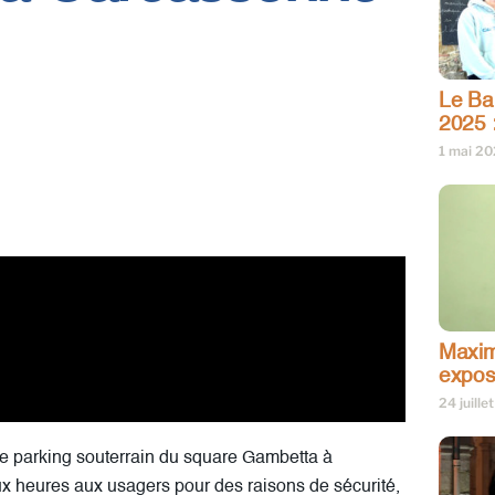
Le Bar
2025 
1 mai 2
Maxim
expos
24 juille
 le parking souterrain du square Gambetta à
ux heures aux usagers pour des raisons de sécurité,