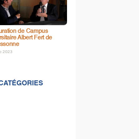
uration de Campus
sitaire Albert Fert de
assonne
re 2023
CATÉGORIES
lités
s
e & loisirs
ions
al