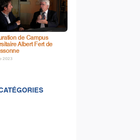
uration de Campus
sitaire Albert Fert de
assonne
re 2023
CATÉGORIES
lités
s
e & loisirs
ions