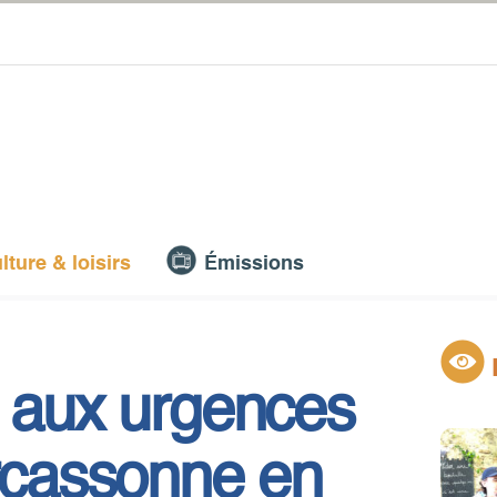
lture & loisirs
Émissions
e aux urgences
arcassonne en