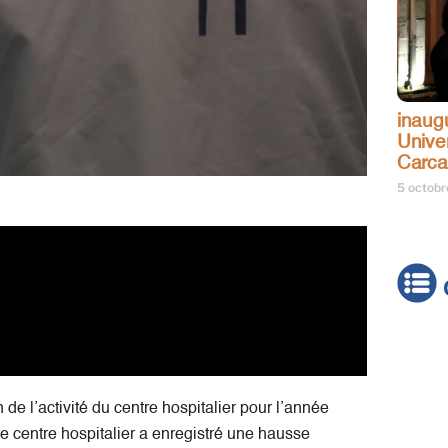
inaug
Univer
Carc
5 octob
Actua
Brève
 de l’activité du centre hospitalier pour l’année
Cultur
le centre hospitalier a enregistré une hausse
Émiss