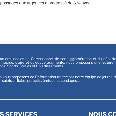
de passages aux urgences a progressé de 6 % avec
Festiv
Sport
tions locales de Carcassonne, de son agglomération et du départeme
n rapide, claire et objective augmente, nous proposons une lecture ri
ions, Sports, Sorties et Divertissements…
s vous proposons de l’information traitée par notre équipe de journali
t : sujets, articles, portraits, émissions, sondages…
S SERVICES
NOUS C