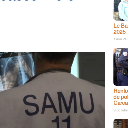
Le Bar
2025 
1 mai 2
Renfo
de pol
Carca
9 octob