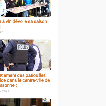
 à vin dévoile sa saison
:
025
rcement des patrouilles
ice dans le centre-ville de
ssonne :
re 2024