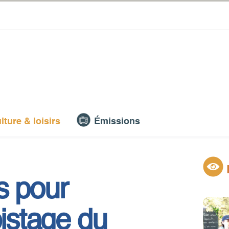
lture & loisirs
Émissions
s pour
pistage du