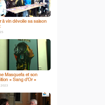
 à vin dévoile sa saison
:
025
e Masquefa et son
ition « Sang d’Or »
t 2023