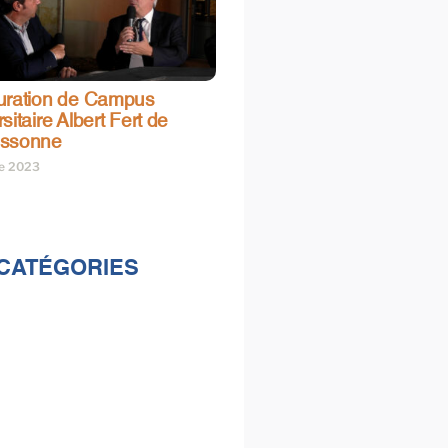
uration de Campus
sitaire Albert Fert de
assonne
re 2023
CATÉGORIES
lités
s
e & loisirs
ions
al