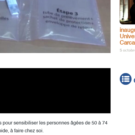
inaug
Univer
Carc
5 octob
Actua
Brève
Cultur
 pour sensibiliser les personnes âgées de 50 à 74
Émiss
ide, à faire chez soi.
Festiv