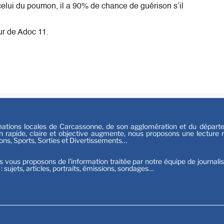
 celui du poumon, il a 90% de chance de guérison s’il
Sport
r de Adoc 11.
tions locales de Carcassonne, de son agglomération et du départeme
n rapide, claire et objective augmente, nous proposons une lecture ri
ions, Sports, Sorties et Divertissements…
s vous proposons de l’information traitée par notre équipe de journali
t : sujets, articles, portraits, émissions, sondages…