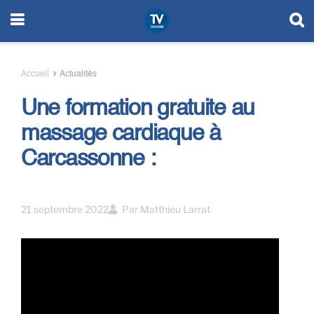
Accueil
Actualités
Une formation gratuite au
massage cardiaque à
Carcassonne :
21 septembre 2022
Par
Matthieu Larrat