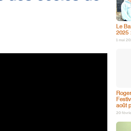
Le Bar
2025 
1 mai 2
Roger
Festi
août p
20 févri