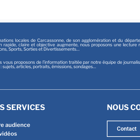
Sport
tions locales de Carcassonne, de son agglomération et du départeme
n rapide, claire et objective augmente, nous proposons une lecture ri
ions, Sports, Sorties et Divertissements…
s vous proposons de l’information traitée par notre équipe de journali
t : sujets, articles, portraits, émissions, sondages…
S SERVICES
NOUS C
re audience
Contact
vidéos