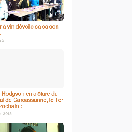
 à vin dévoile sa saison
:
025
 Hodgson en clôture du
val de Carcassonne, le 1er
rochain :
er 2015