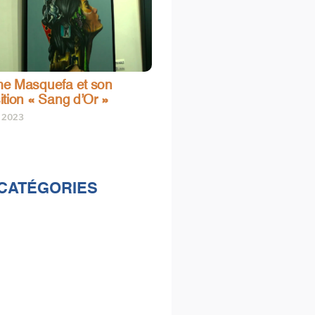
e Masquefa et son
ition « Sang d’Or »
t 2023
CATÉGORIES
lités
s
e & loisirs
ions
al