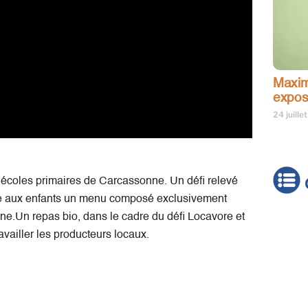
Maxim
expos
24 juille
s écoles primaires de Carcassonne. Un défi relevé
posé aux enfants un menu composé exclusivement
ne.Un repas bio, dans le cadre du défi Locavore et
Actua
availler les producteurs locaux.
Brève
Cultur
Émiss
Festiv