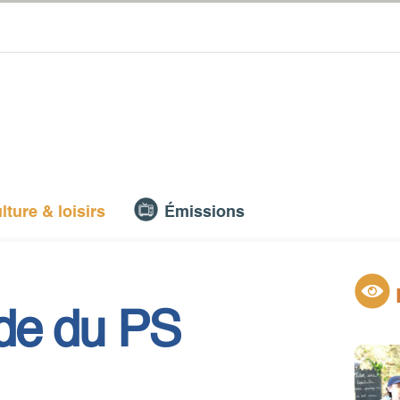
lture & loisirs
Émissions
çade du PS