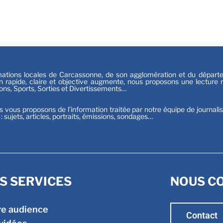
Festiv
Sport
tions locales de Carcassonne, de son agglomération et du départeme
n rapide, claire et objective augmente, nous proposons une lecture ri
ions, Sports, Sorties et Divertissements…
s vous proposons de l’information traitée par notre équipe de journali
t : sujets, articles, portraits, émissions, sondages…
S SERVICES
NOUS C
re audience
Contact