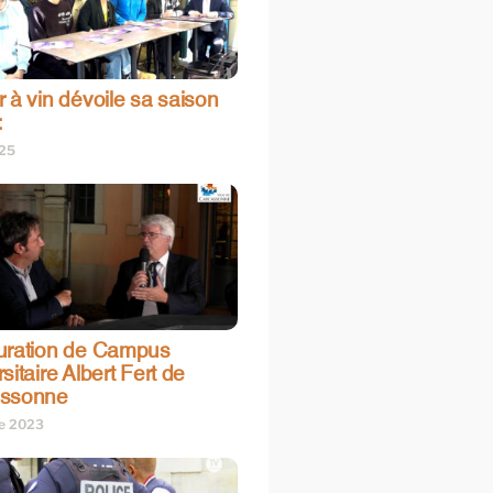
 à vin dévoile sa saison
:
025
uration de Campus
sitaire Albert Fert de
assonne
re 2023