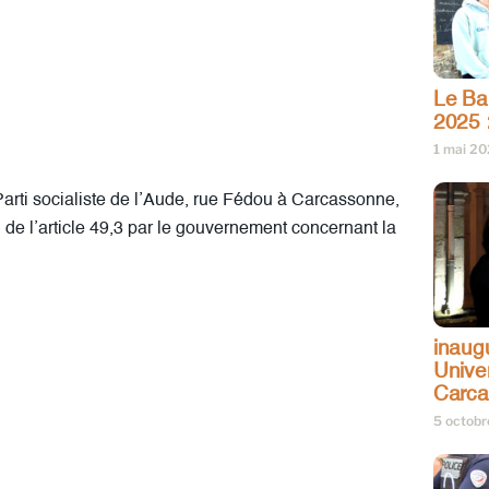
Le Bar
2025 
1 mai 2
Parti socialiste de l’Aude, rue Fédou à Carcassonne,
ion de l’article 49,3 par le gouvernement concernant la
inaug
Univer
Carc
5 octob