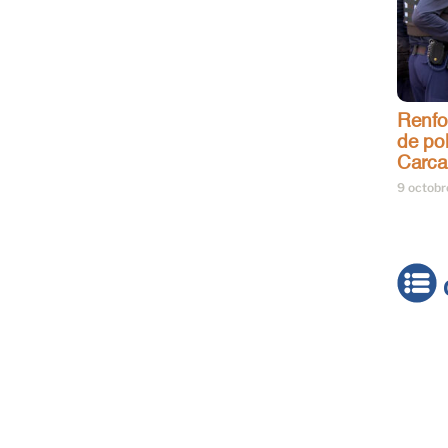
Renfo
de pol
Carca
9 octob
Actua
Brève
Cultur
Émiss