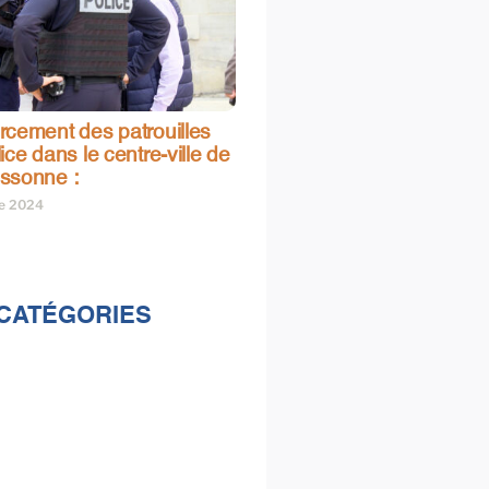
rcement des patrouilles
ice dans le centre-ville de
ssonne :
re 2024
CATÉGORIES
lités
s
e & loisirs
ions