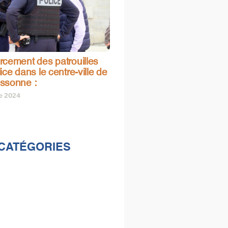
rcement des patrouilles
ice dans le centre-ville de
ssonne :
re 2024
CATÉGORIES
lités
s
e & loisirs
ions