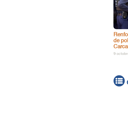
Renfo
de pol
Carca
9 octob
Actua
Brève
Cultur
Émiss