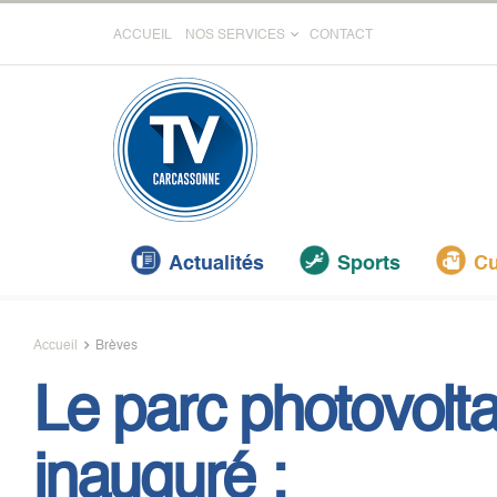
ACCUEIL
NOS SERVICES
CONTACT
Actualités
Sports
Cu
Accueil
Brèves
Le parc photovolt
inauguré :