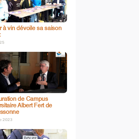
 à vin dévoile sa saison
:
025
uration de Campus
sitaire Albert Fert de
assonne
re 2023