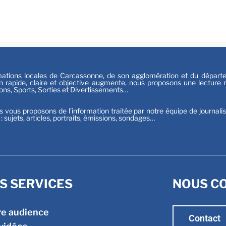
Festiv
Sport
tions locales de Carcassonne, de son agglomération et du départeme
n rapide, claire et objective augmente, nous proposons une lecture ri
ions, Sports, Sorties et Divertissements…
s vous proposons de l’information traitée par notre équipe de journali
t : sujets, articles, portraits, émissions, sondages…
S SERVICES
NOUS C
re audience
Contact