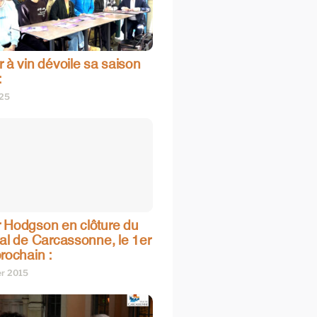
 à vin dévoile sa saison
:
025
 Hodgson en clôture du
val de Carcassonne, le 1er
rochain :
er 2015