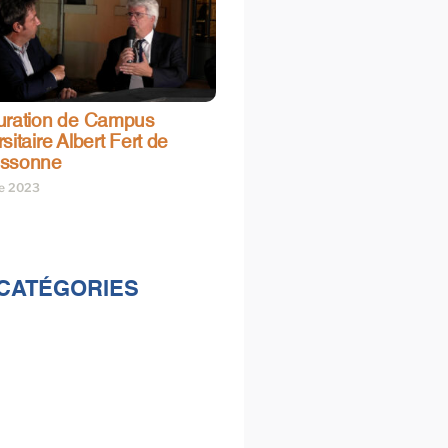
uration de Campus
sitaire Albert Fert de
assonne
re 2023
CATÉGORIES
lités
s
e & loisirs
ions