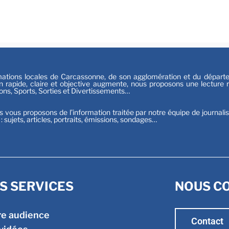
Festiv
Sport
tions locales de Carcassonne, de son agglomération et du départeme
n rapide, claire et objective augmente, nous proposons une lecture ri
ions, Sports, Sorties et Divertissements…
s vous proposons de l’information traitée par notre équipe de journali
t : sujets, articles, portraits, émissions, sondages…
S SERVICES
NOUS C
re audience
Contact