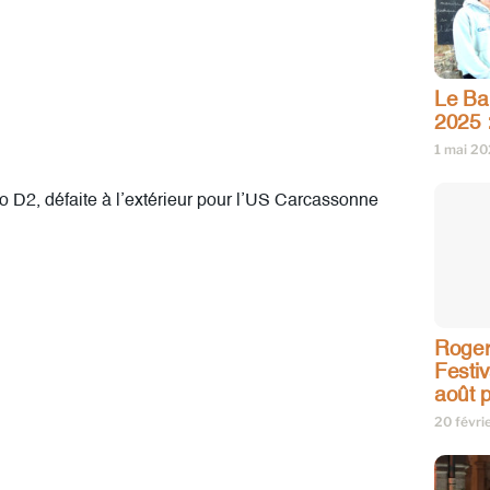
Le Bar
2025 
1 mai 2
 D2, défaite à l’extérieur pour l’US Carcassonne
Roger
Festi
août p
20 févri