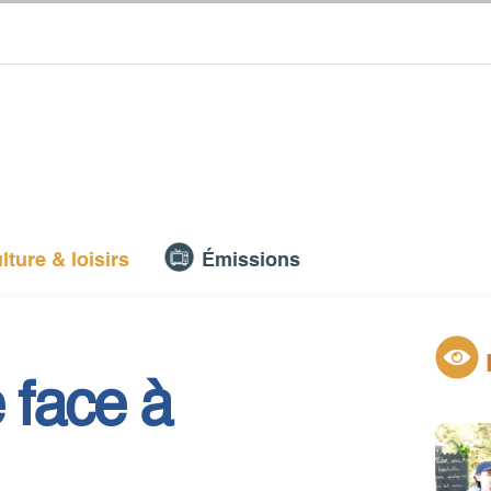
lture & loisirs
Émissions
 face à