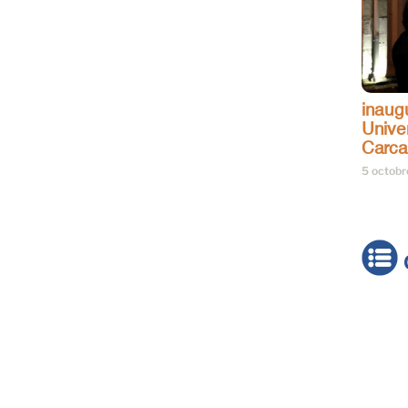
inaug
Univer
Carc
5 octob
Actua
Brève
Cultur
Émiss