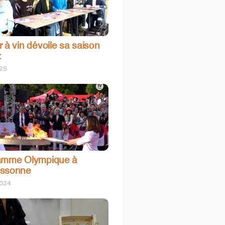
 à vin dévoile sa saison
:
025
amme Olympique à
assonne
2024