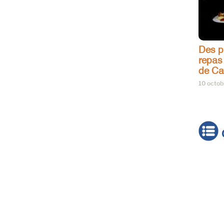
Des pr
repas
de Ca
10 octo
Actua
Brève
Cultur
Émiss
Festiv