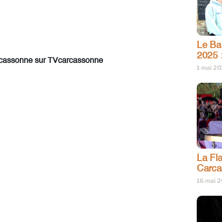
Le Bar
2025 
 Carcassonne sur TVcarcassonne
1 mai 2
La Fl
Carc
16 mai 