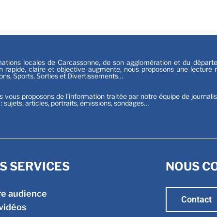
Sport
tions locales de Carcassonne, de son agglomération et du départeme
n rapide, claire et objective augmente, nous proposons une lecture ri
ions, Sports, Sorties et Divertissements…
s vous proposons de l’information traitée par notre équipe de journali
t : sujets, articles, portraits, émissions, sondages…
S SERVICES
NOUS C
re audience
Contact
vidéos