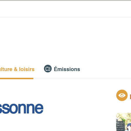
lture & loisirs
Émissions
ssonne