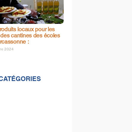
oduits locaux pour les
 des cantines des écoles
rcassonne :
bre 2024
CATÉGORIES
lités
s
e & loisirs
ions
al