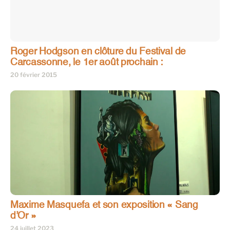
Roger Hodgson en clôture du Festival de
Carcassonne, le 1er août prochain :
20 février 2015
Maxime Masquefa et son exposition « Sang
d’Or »
24 juillet 2023