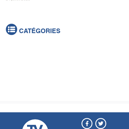
CATÉGORIES
Actualités
Brèves
Culture & loisirs
Émissions
Festival
Sports