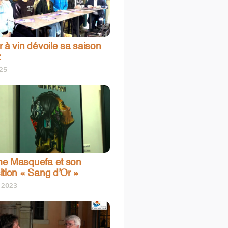
 à vin dévoile sa saison
:
025
e Masquefa et son
ition « Sang d’Or »
t 2023