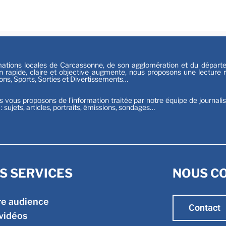
Sport
tions locales de Carcassonne, de son agglomération et du départeme
n rapide, claire et objective augmente, nous proposons une lecture ri
ions, Sports, Sorties et Divertissements…
s vous proposons de l’information traitée par notre équipe de journali
t : sujets, articles, portraits, émissions, sondages…
S SERVICES
NOUS C
re audience
Contact
vidéos