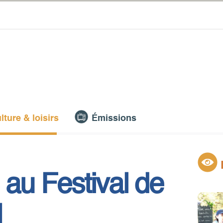
lture & loisirs
Émissions
au Festival de
1