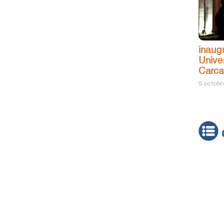
inaug
Univer
Carc
5 octob
Actua
Brève
Cultur
Émiss
Festiv