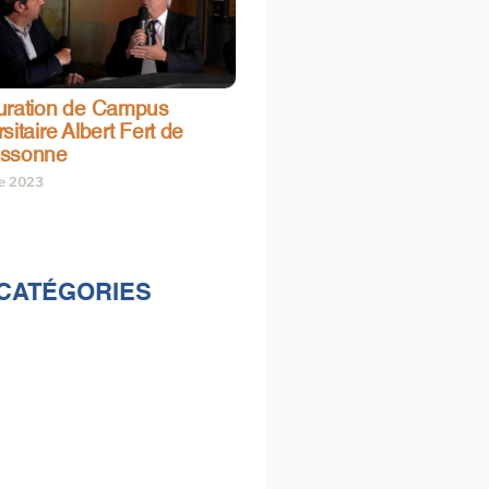
uration de Campus
sitaire Albert Fert de
assonne
re 2023
CATÉGORIES
lités
s
e & loisirs
ions
al