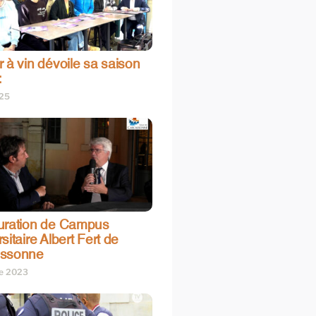
 à vin dévoile sa saison
:
025
uration de Campus
sitaire Albert Fert de
assonne
re 2023