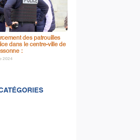
rcement des patrouilles
ice dans le centre-ville de
ssonne :
re 2024
CATÉGORIES
lités
s
e & loisirs
ions