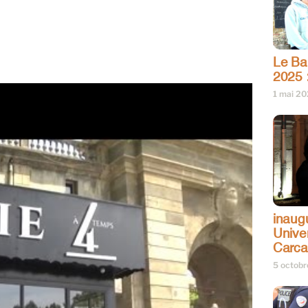
Le Bar
2025 
1 mai 2
inaug
Univer
Carc
5 octob