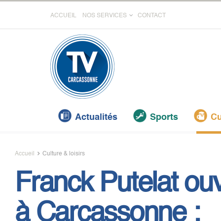
ACCUEIL
NOS SERVICES
CONTACT
Actualités
Sports
Cu
Accueil
Culture & loisirs
Franck Putelat ouv
à Carcassonne :