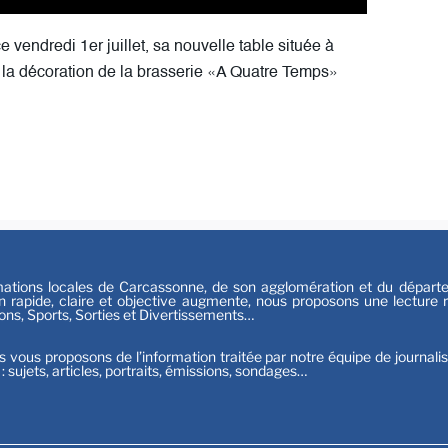
Festiv
Sport
e vendredi 1er juillet, sa nouvelle table située à
et la décoration de la brasserie «A Quatre Temps»
tions locales de Carcassonne, de son agglomération et du départeme
n rapide, claire et objective augmente, nous proposons une lecture ri
ions, Sports, Sorties et Divertissements…
s vous proposons de l’information traitée par notre équipe de journali
t : sujets, articles, portraits, émissions, sondages…