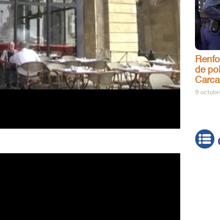
Renfo
de pol
Carca
9 octob
Actua
Brève
Cultur
Émiss