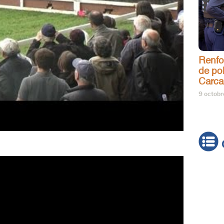
Renfo
de pol
Carca
9 octob
Actua
Brève
Cultur
Émiss