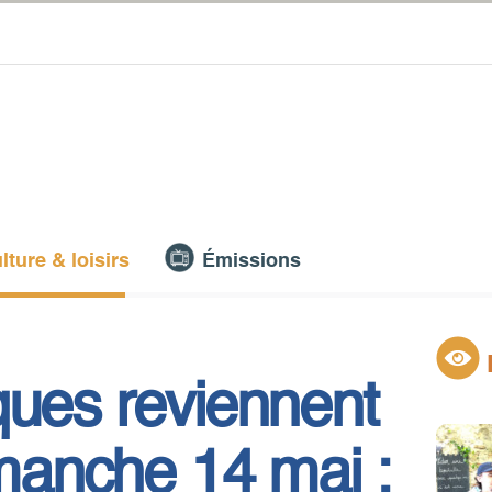
lture & loisirs
Émissions
ques reviennent
imanche 14 mai :