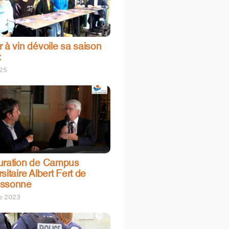
 à vin dévoile sa saison
:
025
uration de Campus
sitaire Albert Fert de
assonne
re 2023