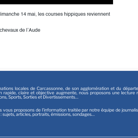
Festiv
Sport
dimanche 14 mai, les courses hippiques reviennent
 chevaux de l’Aude
tions locales de Carcassonne, de son agglomération et du départeme
n rapide, claire et objective augmente, nous proposons une lecture ri
ions, Sports, Sorties et Divertissements…
s vous proposons de l’information traitée par notre équipe de journali
t : sujets, articles, portraits, émissions, sondages…