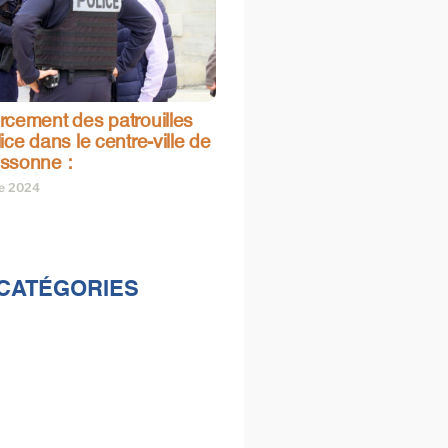
rcement des patrouilles
ice dans le centre-ville de
ssonne :
re 2024
CATÉGORIES
lités
s
e & loisirs
ions