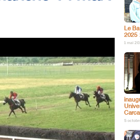
Le Bar
2025 
1 mai 2
inaug
Univer
Carc
5 octob