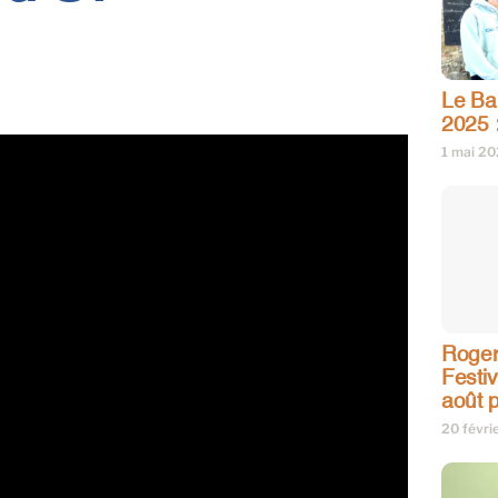
Le Bar
2025 
1 mai 2
Roger
Festi
août p
20 févri