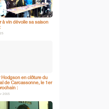
 à vin dévoile sa saison
:
025
 Hodgson en clôture du
val de Carcassonne, le 1er
rochain :
er 2015