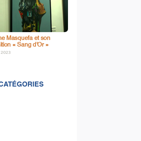
e Masquefa et son
ition « Sang d’Or »
t 2023
CATÉGORIES
lités
s
e & loisirs
ions
al