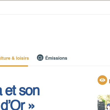
lture & loisirs
Émissions
 et son
 d’Or »