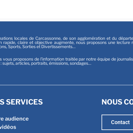
Sport
tions locales de Carcassonne, de son agglomération et du départeme
n rapide, claire et objective augmente, nous proposons une lecture ri
ions, Sports, Sorties et Divertissements…
s vous proposons de l’information traitée par notre équipe de journali
t : sujets, articles, portraits, émissions, sondages…
S SERVICES
NOUS C
re audience
Contact
vidéos