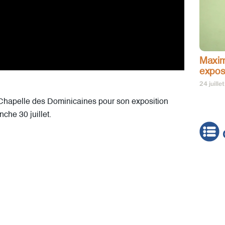
Maxim
expos
24 juille
Chapelle des Dominicaines pour son exposition
che 30 juillet.
Actua
Brève
Cultur
Émiss
Festiv