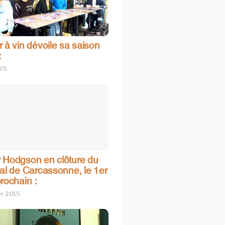
 à vin dévoile sa saison
:
025
 Hodgson en clôture du
val de Carcassonne, le 1er
rochain :
er 2015