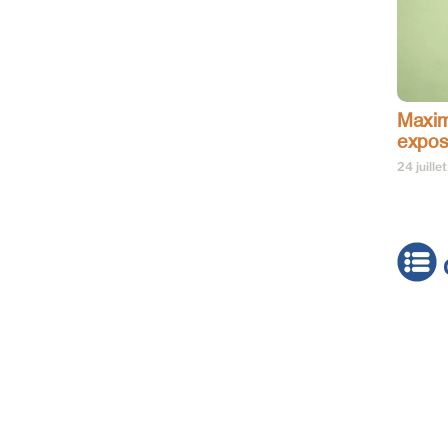
Maxim
expos
24 juille
Actua
Brève
Cultur
Émiss
Festiv