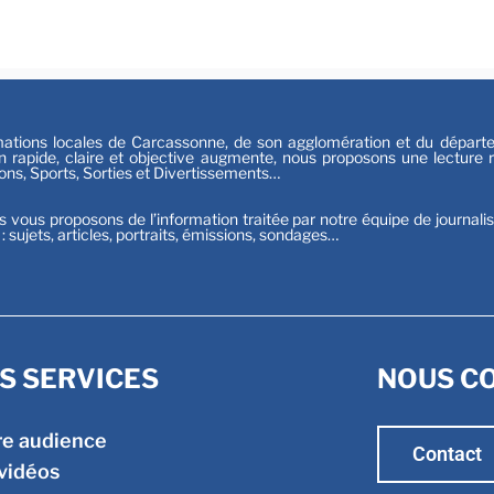
Sport
tions locales de Carcassonne, de son agglomération et du départeme
n rapide, claire et objective augmente, nous proposons une lecture ri
ions, Sports, Sorties et Divertissements…
s vous proposons de l’information traitée par notre équipe de journali
t : sujets, articles, portraits, émissions, sondages…
S SERVICES
NOUS C
re audience
Contact
vidéos