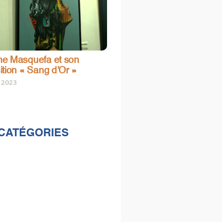
e Masquefa et son
ition « Sang d’Or »
t 2023
CATÉGORIES
lités
s
e & loisirs
ions
al