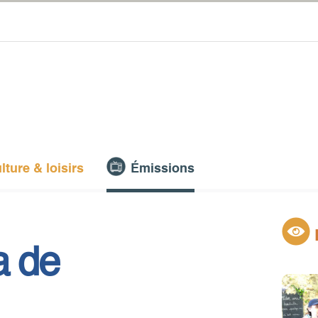
lture & loisirs
Émissions
a de