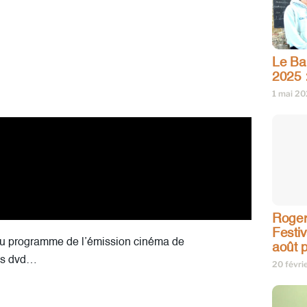
Le Bar
2025 
1 mai 2
Roger
Festi
 Au programme de l’émission cinéma de
août p
ies dvd…
20 févri