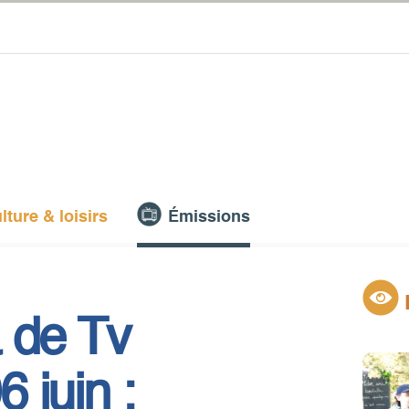
lture & loisirs
Émissions
 de Tv
 juin :