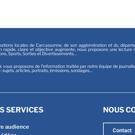
Festiv
Sport
tions locales de Carcassonne, de son agglomération et du départeme
n rapide, claire et objective augmente, nous proposons une lecture ri
ions, Sports, Sorties et Divertissements…
s vous proposons de l’information traitée par notre équipe de journali
t : sujets, articles, portraits, émissions, sondages…
S SERVICES
NOUS C
re audience
Contact