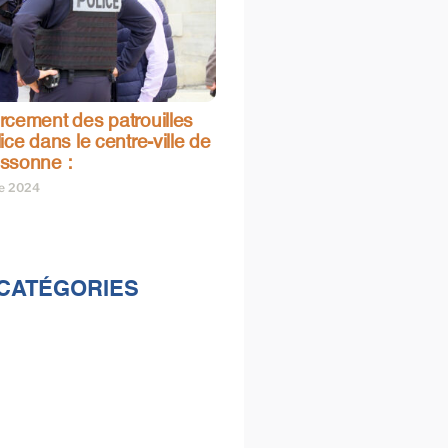
rcement des patrouilles
ice dans le centre-ville de
ssonne :
re 2024
CATÉGORIES
lités
s
e & loisirs
ions