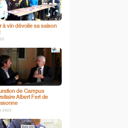
 à vin dévoile sa saison
:
025
uration de Campus
sitaire Albert Fert de
assonne
re 2023