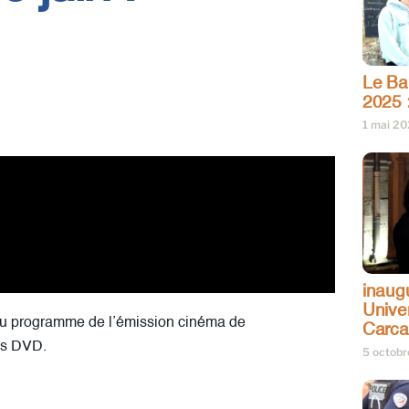
Le Bar
2025 
1 mai 2
inaug
Univer
 Au programme de l’émission cinéma de
Carc
es DVD.
5 octob