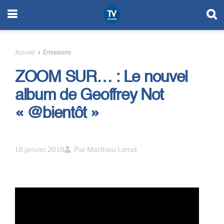
Accueil
Émissions
ZOOM SUR… : Le nouvel
album de Geoffrey Not​
« @bientôt »
18 janvier 2018
Par
Matthieu Larrat