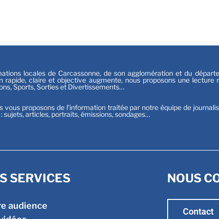
Festiv
Sport
tions locales de Carcassonne, de son agglomération et du départeme
n rapide, claire et objective augmente, nous proposons une lecture ri
ions, Sports, Sorties et Divertissements…
s vous proposons de l’information traitée par notre équipe de journali
t : sujets, articles, portraits, émissions, sondages…
S SERVICES
NOUS C
re audience
Contact