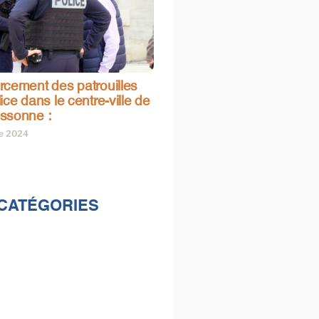
rcement des patrouilles
ice dans le centre-ville de
ssonne :
re 2024
CATÉGORIES
lités
s
e & loisirs
ions