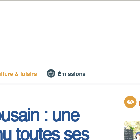
lture & loisirs
Émissions
usain : une
nu toutes ses