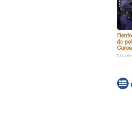
Renfo
de pol
Carca
9 octob
Actua
Brève
Cultur
Émiss