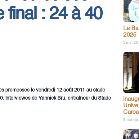
final : 24 à 40
Le Bar
2025 
1 mai 2
ses promesses le vendredi 12 août 2011 au stade
. Interviewes de Yannick Bru, entraîneur du Stade
inaug
Univer
Carc
5 octob