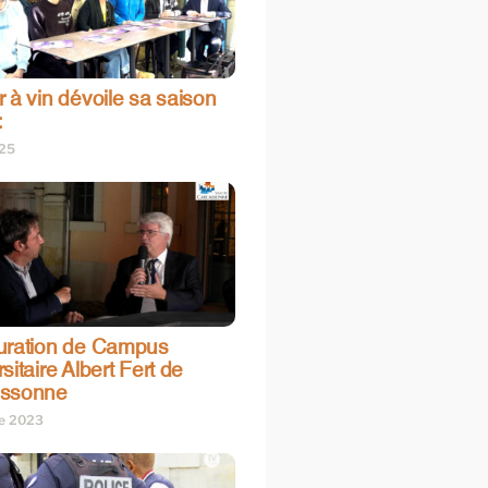
 à vin dévoile sa saison
:
025
uration de Campus
sitaire Albert Fert de
assonne
re 2023