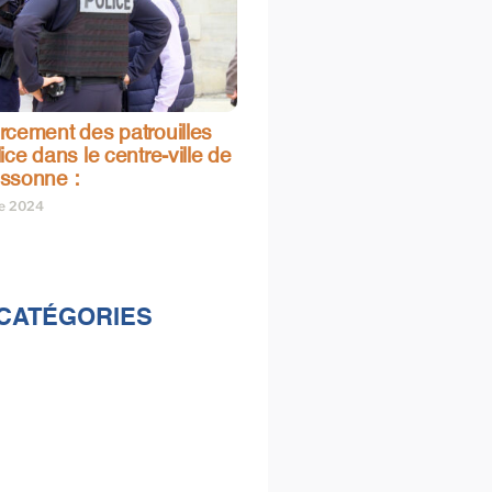
rcement des patrouilles
ice dans le centre-ville de
ssonne :
re 2024
CATÉGORIES
lités
s
e & loisirs
ions