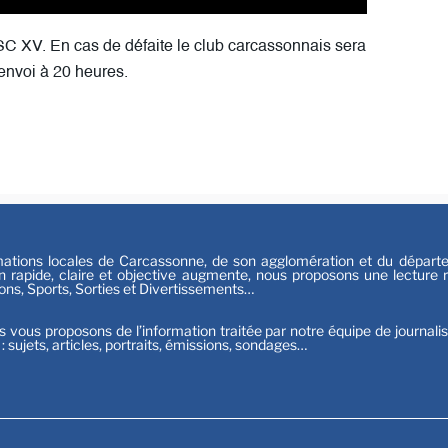
Festiv
Sport
SC XV. En cas de défaite le club carcassonnais sera
envoi à 20 heures.
tions locales de Carcassonne, de son agglomération et du départeme
n rapide, claire et objective augmente, nous proposons une lecture ri
ions, Sports, Sorties et Divertissements…
s vous proposons de l’information traitée par notre équipe de journali
t : sujets, articles, portraits, émissions, sondages…