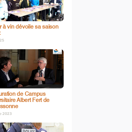
 à vin dévoile sa saison
:
025
uration de Campus
sitaire Albert Fert de
assonne
re 2023