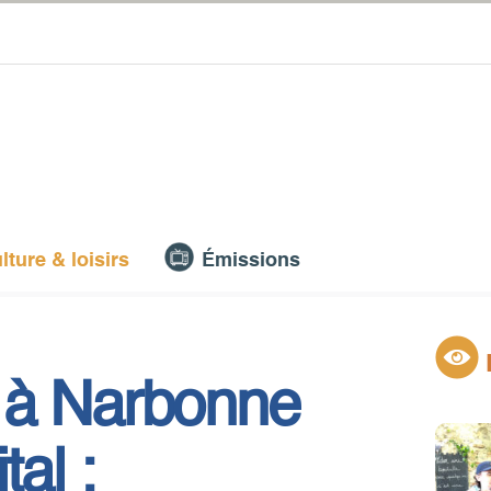
lture & loisirs
Émissions
 à Narbonne
al :