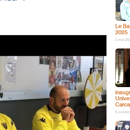
Le Bar
2025 
1 mai 2
inaug
Univer
Carc
5 octob