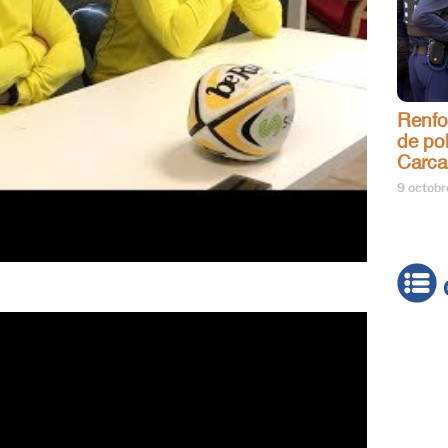
Renfo
de pol
Carca
9 octob
Actua
Brève
Cultur
Émiss