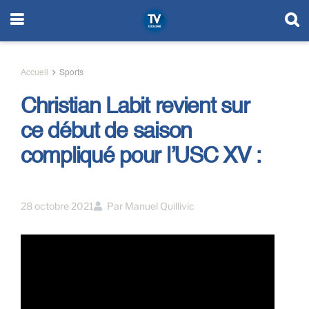
Accueil
Sports
Christian Labit revient sur
ce début de saison
compliqué pour l’USC XV :
28 octobre 2021
Par
Manuel Quillivic