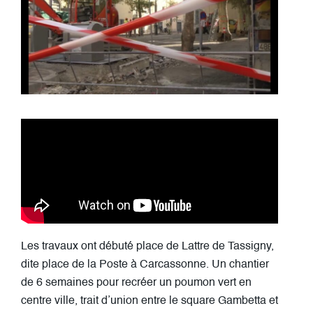
Les travaux ont débuté place de Lattre de Tassigny,
dite place de la Poste à Carcassonne. Un chantier
de 6 semaines pour recréer un poumon vert en
centre ville, trait d’union entre le square Gambetta et