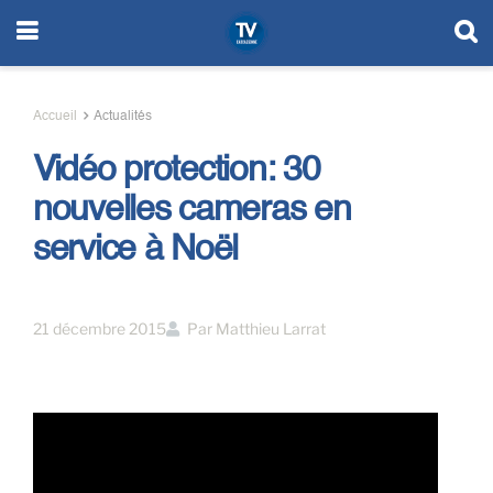
Accueil
Actualités
Vidéo protection: 30
nouvelles cameras en
service à Noël
21 décembre 2015
Par
Matthieu Larrat