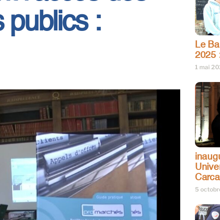
publics :
Le Bar
2025 
1 mai 2
inaug
Univer
Carc
5 octob