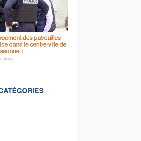
rcement des patrouilles
ice dans le centre-ville de
ssonne :
re 2024
CATÉGORIES
lités
s
e & loisirs
ions