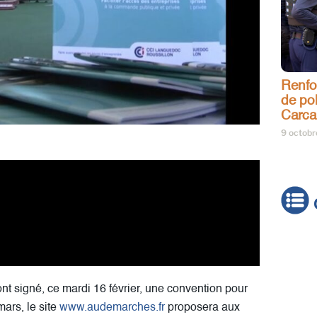
Renfo
de pol
Carca
9 octob
Actua
Brève
ont signé, ce mardi 16 février, une convention pour
Cultur
mars, le site
www.audemarches.fr
proposera aux
Émiss