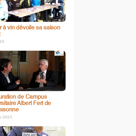
 à vin dévoile sa saison
:
025
uration de Campus
sitaire Albert Fert de
assonne
re 2023