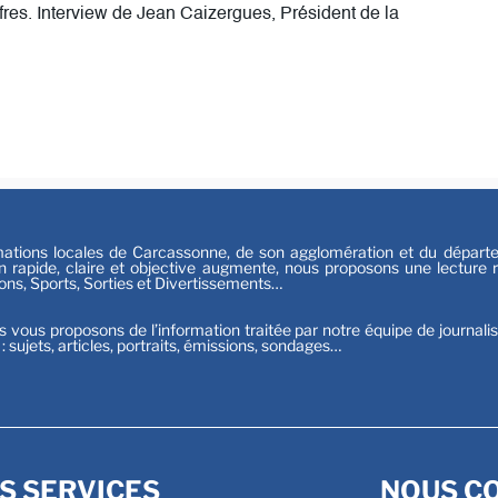
ffres. Interview de Jean Caizergues, Président de la
Festiv
Sport
tions locales de Carcassonne, de son agglomération et du départeme
n rapide, claire et objective augmente, nous proposons une lecture ri
ions, Sports, Sorties et Divertissements…
s vous proposons de l’information traitée par notre équipe de journali
t : sujets, articles, portraits, émissions, sondages…
S SERVICES
NOUS C