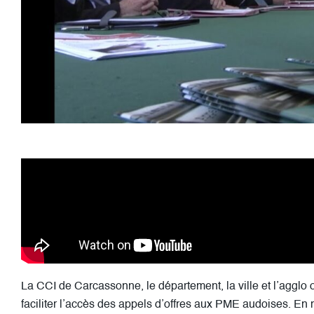
La CCI de Carcassonne, le département, la ville et l’agglo 
faciliter l’accès des appels d’offres aux PME audoises. En 