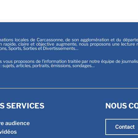
Sport
tions locales de Carcassonne, de son agglomération et du départeme
n rapide, claire et objective augmente, nous proposons une lecture ri
ions, Sports, Sorties et Divertissements…
s vous proposons de l’information traitée par notre équipe de journali
t : sujets, articles, portraits, émissions, sondages…
S SERVICES
NOUS C
re audience
Contact
vidéos