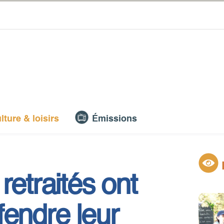
lture & loisirs
Émissions
retraités ont
fendre leur