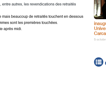
 entre autres, les revendications des retraités
e mais beaucoup de retraités touchent en dessous
femmes sont les premières touchées.
inaug
Univer
te après midi.
Carc
5 octob
Actua
Brève
Cultur
Émiss
Festiv