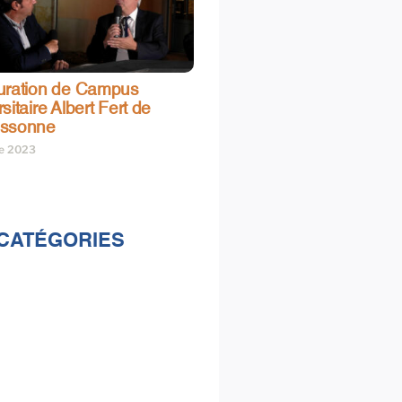
uration de Campus
sitaire Albert Fert de
assonne
re 2023
CATÉGORIES
lités
s
e & loisirs
ions
al