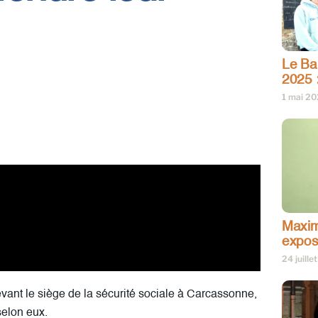
Le Bar
2025 
1 mai 2
Maxim
expos
24 juille
evant le siège de la sécurité sociale à Carcassonne,
selon eux.