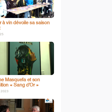
 à vin dévoile sa saison
:
025
e Masquefa et son
ition « Sang d’Or »
t 2023