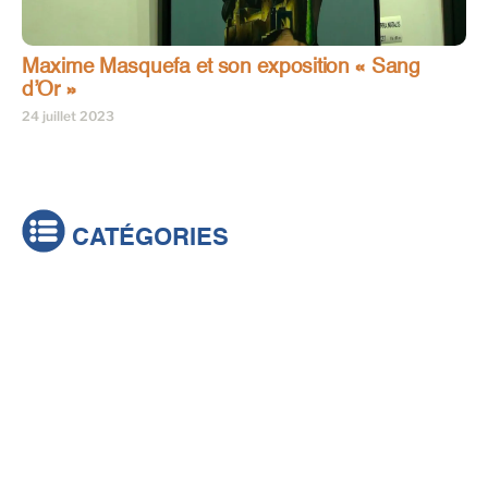
Maxime Masquefa et son exposition « Sang
d’Or »
24 juillet 2023
CATÉGORIES
Actualités
Brèves
Culture & loisirs
Émissions
Festival
Sports