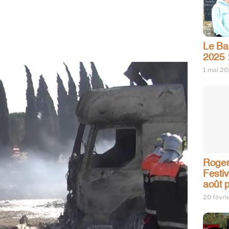
Le Bar
2025 
1 mai 2
Roger
Festi
août p
20 févri