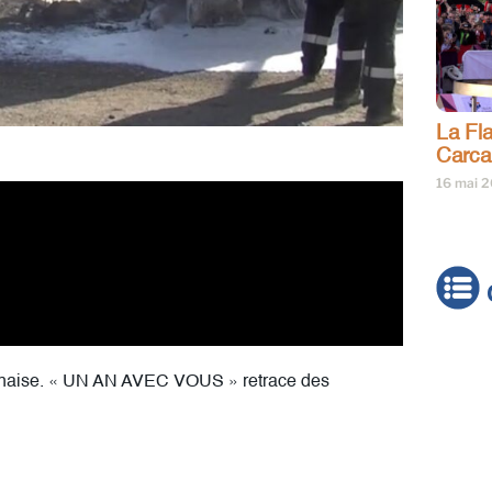
La Fl
Carc
16 mai 
Actua
sonnaise. « UN AN AVEC VOUS » retrace des
Brève
Cultur
Émiss
Festiv