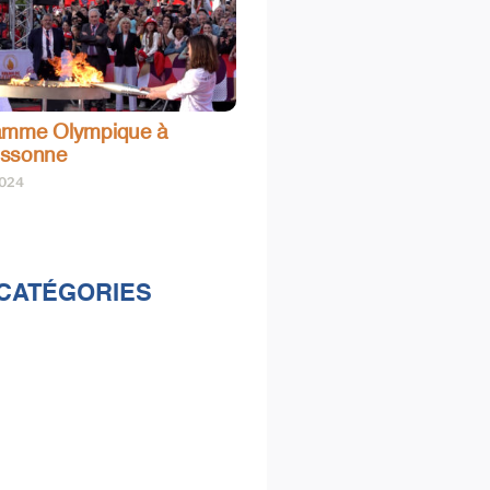
amme Olympique à
assonne
2024
CATÉGORIES
lités
s
e & loisirs
ions
al