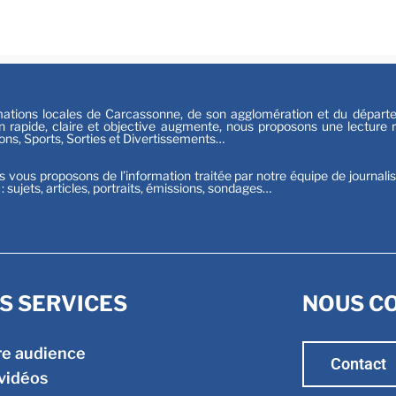
Sport
tions locales de Carcassonne, de son agglomération et du départeme
n rapide, claire et objective augmente, nous proposons une lecture ri
ions, Sports, Sorties et Divertissements…
s vous proposons de l’information traitée par notre équipe de journali
t : sujets, articles, portraits, émissions, sondages…
S SERVICES
NOUS C
re audience
Contact
vidéos