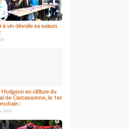
 à vin dévoile sa saison
:
025
 Hodgson en clôture du
val de Carcassonne, le 1er
rochain :
er 2015