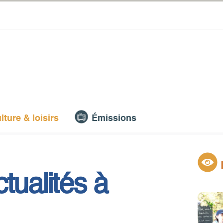
lture & loisirs
Émissions
tualités à