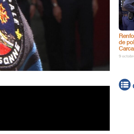
Renfo
de pol
Carca
9 octob
Actua
Brève
Cultur
Émiss