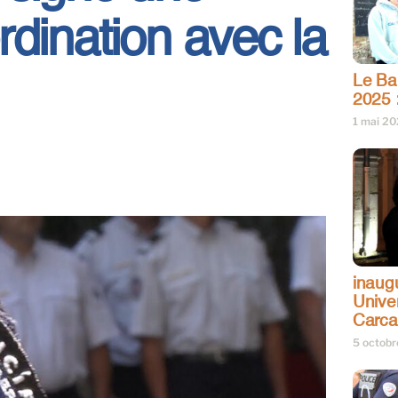
dination avec la
Le Bar
2025 
1 mai 2
inaug
Univer
Carc
5 octob