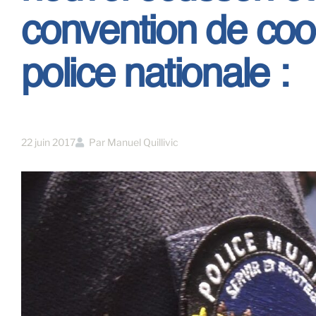
convention de coor
police nationale :
22 juin 2017
Par
Manuel Quillivic