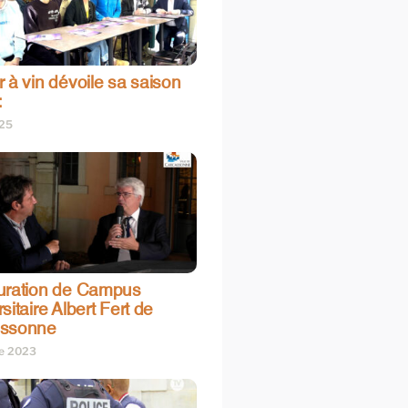
 à vin dévoile sa saison
:
025
uration de Campus
sitaire Albert Fert de
assonne
re 2023