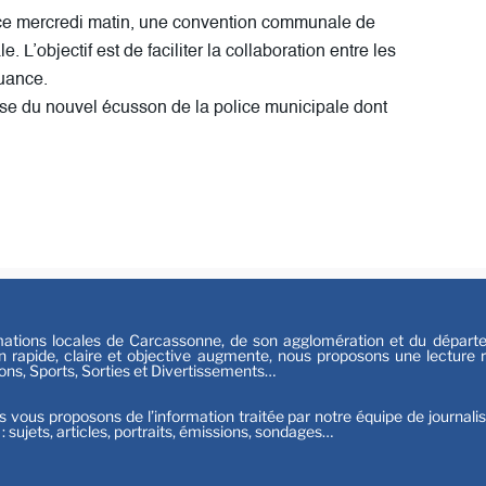
Festiv
, ce mercredi matin, une convention communale de
Sport
. L’objectif est de faciliter la collaboration entre les
quance.
e du nouvel écusson de la police municipale dont
tions locales de Carcassonne, de son agglomération et du départeme
n rapide, claire et objective augmente, nous proposons une lecture ri
ions, Sports, Sorties et Divertissements…
s vous proposons de l’information traitée par notre équipe de journali
t : sujets, articles, portraits, émissions, sondages…