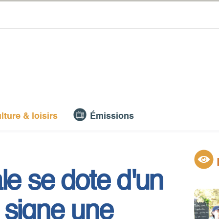
lture & loisirs
Émissions
le se dote d'un
 signe une