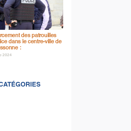
rcement des patrouilles
ice dans le centre-ville de
ssonne :
re 2024
CATÉGORIES
lités
s
e & loisirs
ions