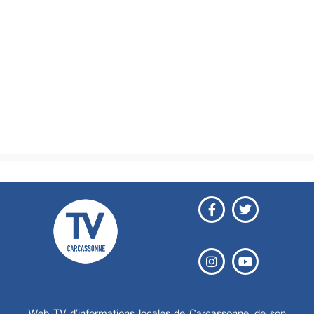
Actualités
Brèves
Culture & loisirs
Émissions
Festival
Sports
Web TV d’informations locales de Carcassonne, de son