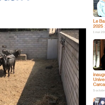
Le Bar
2025 
1 mai 2
inaug
Univer
Carc
5 octob