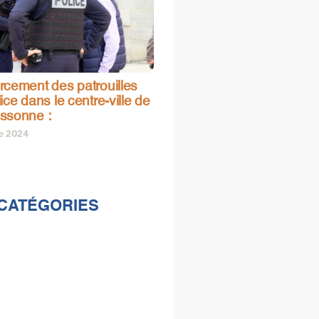
rcement des patrouilles
ice dans le centre-ville de
ssonne :
re 2024
CATÉGORIES
lités
s
e & loisirs
ions