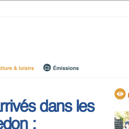
lture & loisirs
Émissions
rrivés dans les
edon :