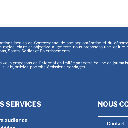
Festiv
Sport
tions locales de Carcassonne, de son agglomération et du départeme
n rapide, claire et objective augmente, nous proposons une lecture ri
ions, Sports, Sorties et Divertissements…
s vous proposons de l’information traitée par notre équipe de journali
t : sujets, articles, portraits, émissions, sondages…
S SERVICES
NOUS C
re audience
Contact