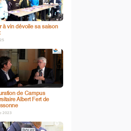
 à vin dévoile sa saison
:
025
uration de Campus
sitaire Albert Fert de
assonne
re 2023