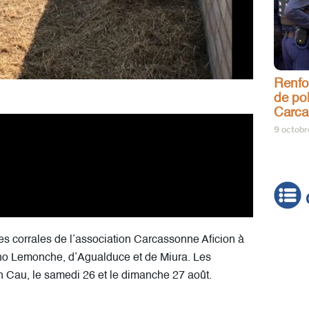
Renfo
de pol
Carca
9 octob
es corrales de l’association Carcassonne Aficion à
Actua
eno Lemonche, d’Agualduce et de Miura. Les
Brève
n Cau, le samedi 26 et le dimanche 27 août.
Cultur
Émiss