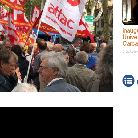
inaug
Univer
Carc
5 octob
Actua
Brève
Cultur
Émiss
Festiv