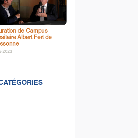
uration de Campus
sitaire Albert Fert de
assonne
re 2023
CATÉGORIES
lités
s
e & loisirs
ions
al