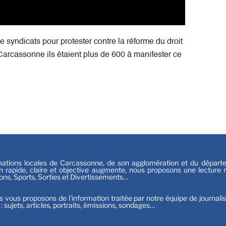
Sport
 syndicats pour protester contre la réforme du droit
arcassonne ils étaient plus de 600 à manifester ce
tions locales de Carcassonne, de son agglomération et du départeme
n rapide, claire et objective augmente, nous proposons une lecture ri
ions, Sports, Sorties et Divertissements…
s vous proposons de l’information traitée par notre équipe de journali
t : sujets, articles, portraits, émissions, sondages…