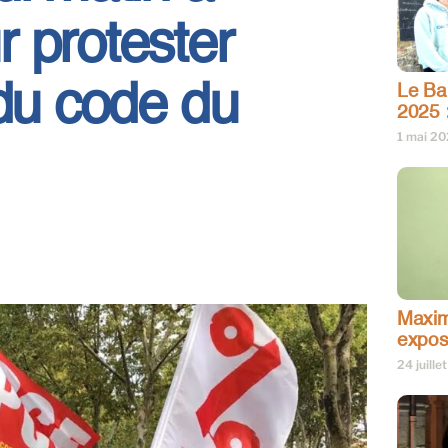
 protester
 du code du
Le Bar
2025 
1 mai 2
Maxim
expos
24 juille