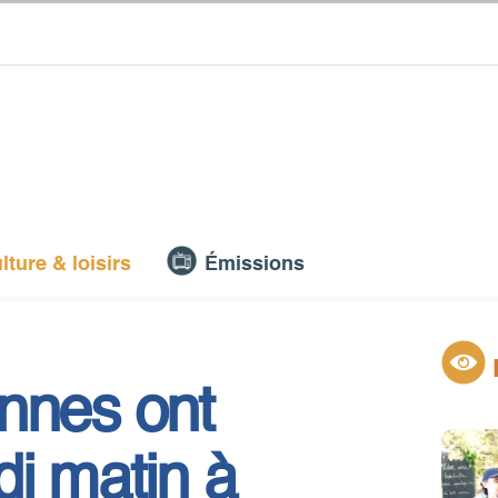
lture & loisirs
Émissions
nnes ont
di matin à