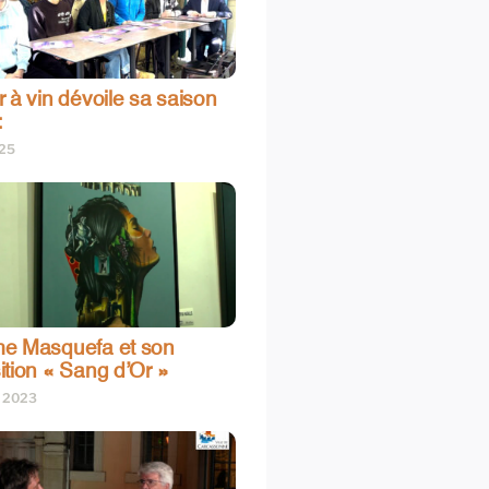
 à vin dévoile sa saison
:
025
e Masquefa et son
ition « Sang d’Or »
t 2023