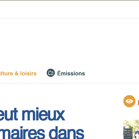
lture & loisirs
Émissions
eut mieux
maires dans