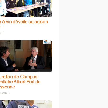
 à vin dévoile sa saison
:
025
uration de Campus
sitaire Albert Fert de
assonne
re 2023