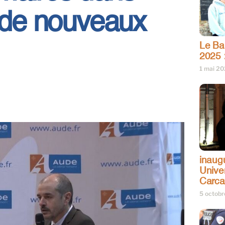
c de nouveaux
Le Bar
2025 
1 mai 2
inaug
Univer
Carc
5 octob