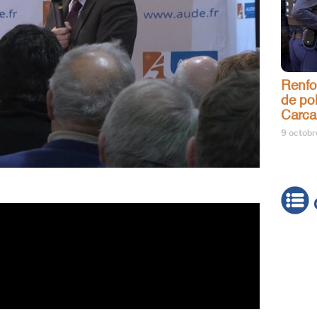
Renfo
de pol
Carca
9 octob
Actua
Brève
Cultur
Émiss