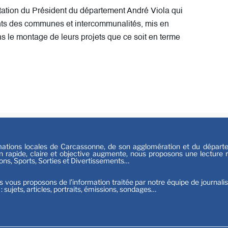
Festiv
itation du Président du département André Viola qui
Sport
nts des communes et intercommunalités, mis en
ns le montage de leurs projets que ce soit en terme
tions locales de Carcassonne, de son agglomération et du départeme
n rapide, claire et objective augmente, nous proposons une lecture ri
ions, Sports, Sorties et Divertissements…
s vous proposons de l’information traitée par notre équipe de journali
t : sujets, articles, portraits, émissions, sondages…