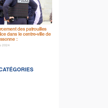
rcement des patrouilles
ice dans le centre-ville de
ssonne :
re 2024
CATÉGORIES
lités
s
e & loisirs
ions