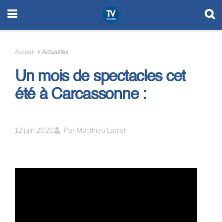
Accueil
Actualités
Un mois de spectacles cet
été à Carcassonne :
12 juin 2020
Par
Matthieu Larrat