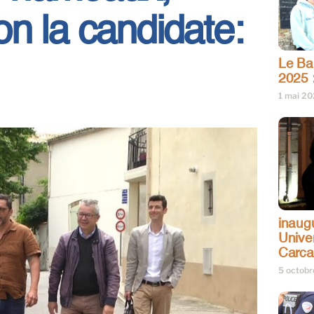
n la candidate:
Le Bar
2025 
1 mai 2
inaug
Univer
Carc
5 octob