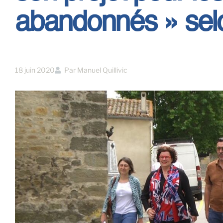
abandonnés » selo
18 juin 2020
Par
Manuel Quillivic