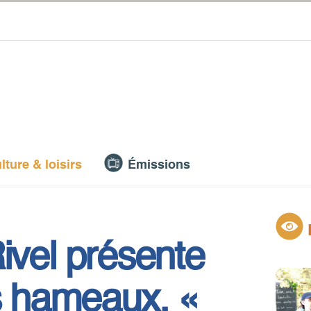
lture & loisirs
Émissions
 Rivel présente
es hameaux, «