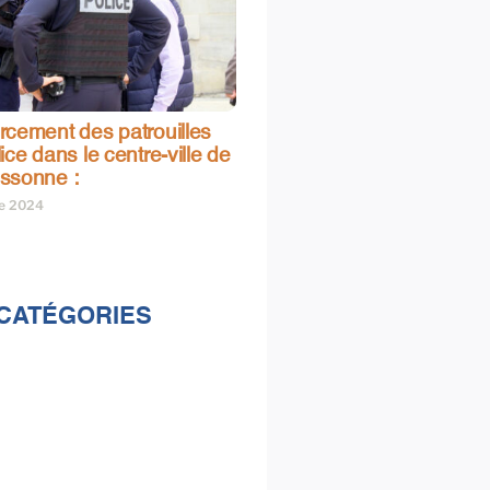
rcement des patrouilles
ice dans le centre-ville de
ssonne :
re 2024
CATÉGORIES
lités
s
e & loisirs
ions