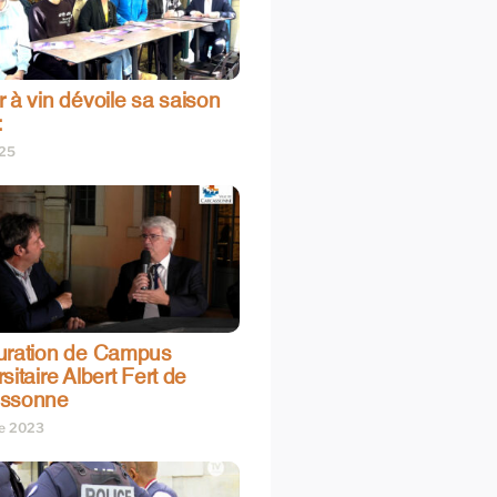
 à vin dévoile sa saison
:
025
uration de Campus
sitaire Albert Fert de
assonne
re 2023