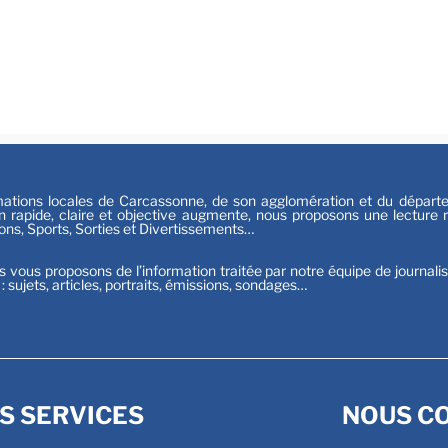
Festiv
Sport
tions locales de Carcassonne, de son agglomération et du départeme
n rapide, claire et objective augmente, nous proposons une lecture ri
ions, Sports, Sorties et Divertissements…
s vous proposons de l’information traitée par notre équipe de journali
t : sujets, articles, portraits, émissions, sondages…
S SERVICES
NOUS C