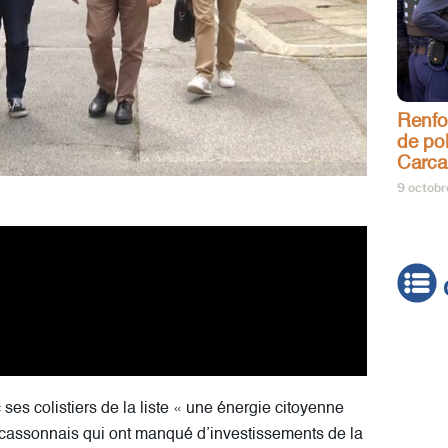
Renfo
de pol
Carca
9 octob
Actua
Brève
 ses colistiers de la liste « une énergie citoyenne
Cultur
assonnais qui ont manqué d’investissements de la
Émiss