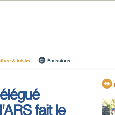
lture & loisirs
Émissions
délégué
'ARS fait le