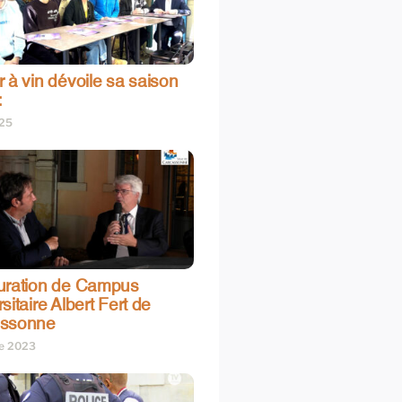
 à vin dévoile sa saison
:
025
uration de Campus
sitaire Albert Fert de
assonne
re 2023