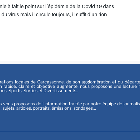
Festiv
e à fait le point sur l’épidémie de la Covid 19 dans
Sport
u virus mais il circule toujours, il suffit d’un rien
tions locales de Carcassonne, de son agglomération et du départeme
n rapide, claire et objective augmente, nous proposons une lecture ri
ions, Sports, Sorties et Divertissements…
s vous proposons de l’information traitée par notre équipe de journali
t : sujets, articles, portraits, émissions, sondages…