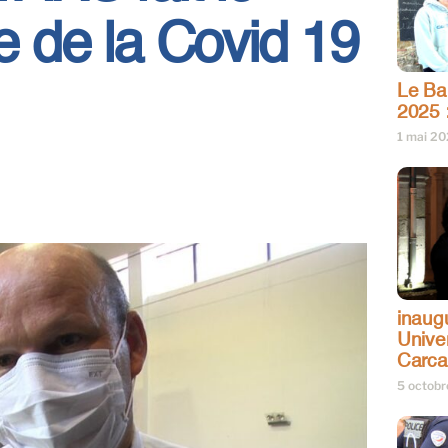
ie de la Covid 19
Le Bar
2025 
1 mai 2
inaug
Univer
Carc
5 octob