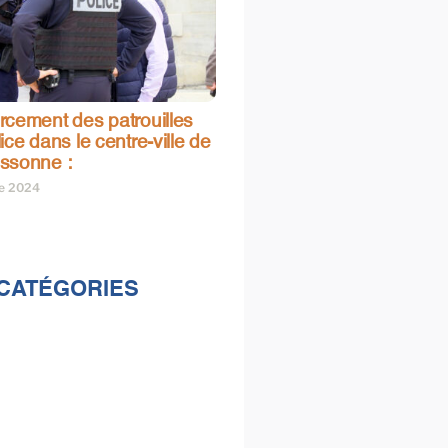
rcement des patrouilles
ice dans le centre-ville de
ssonne :
re 2024
CATÉGORIES
lités
s
e & loisirs
ions