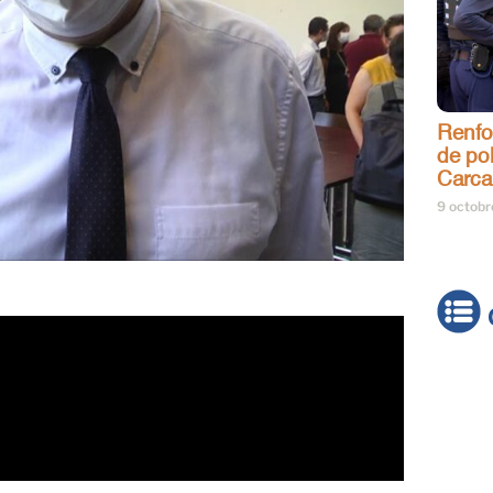
Renfo
de pol
Carca
9 octob
Actua
Brève
Cultur
Émiss