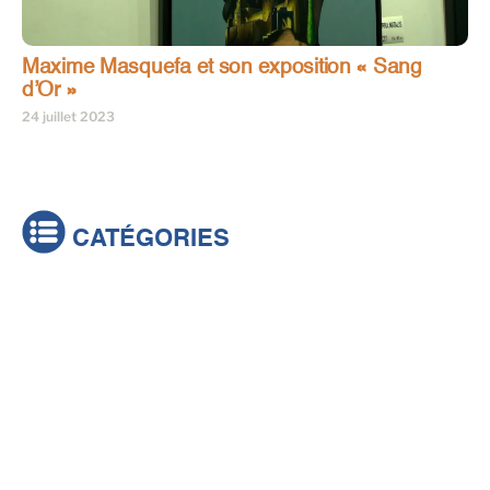
Maxime Masquefa et son exposition « Sang
d’Or »
24 juillet 2023
CATÉGORIES
Actualités
Brèves
Culture & loisirs
Émissions
Festival
Sports