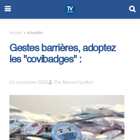
Accueil
Actualités
Gestes barrières, adoptez
les "covibadges" :
10 novembre 2020
Par
Manuel Quillivic