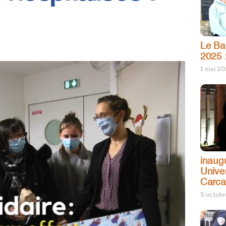
Le Bar
2025 
1 mai 2
inaug
Univer
Carc
5 octob