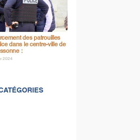
rcement des patrouilles
ice dans le centre-ville de
ssonne :
re 2024
CATÉGORIES
lités
s
e & loisirs
ions