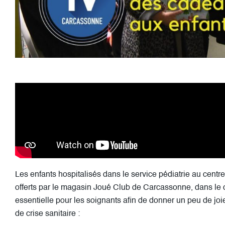
Les enfants hospitalisés dans le service pédiatrie au cent
offerts par le magasin Joué Club de Carcassonne, dans le c
essentielle pour les soignants afin de donner un peu de joi
de crise sanitaire :