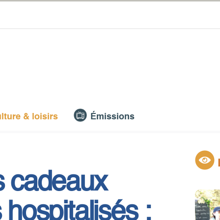
lture & loisirs
Émissions
es cadeaux
 hospitalisés :