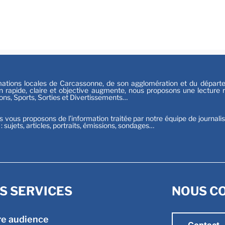
Festiv
Sport
tions locales de Carcassonne, de son agglomération et du départeme
n rapide, claire et objective augmente, nous proposons une lecture ri
ions, Sports, Sorties et Divertissements…
s vous proposons de l’information traitée par notre équipe de journali
t : sujets, articles, portraits, émissions, sondages…
S SERVICES
NOUS C
re audience