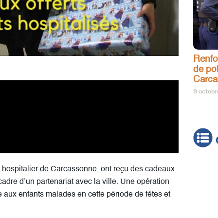
Renfo
de pol
Carca
9 octob
re hospitalier de Carcassonne, ont reçu des cadeaux
Actua
adre d’un partenariat avec la ville. Une opération
Brève
e aux enfants malades en cette période de fêtes et
Cultur
Émiss