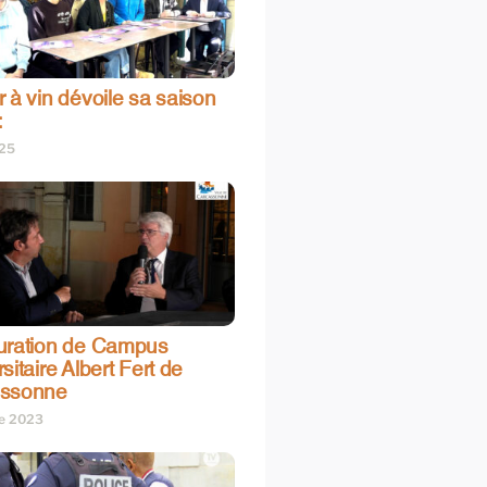
 à vin dévoile sa saison
:
025
uration de Campus
sitaire Albert Fert de
assonne
re 2023