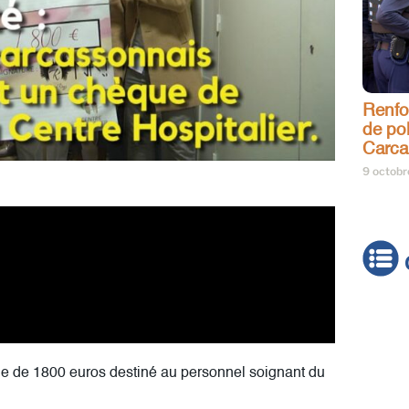
Renfo
de pol
Carca
9 octob
Actua
Brève
ue de 1800 euros destiné au personnel soignant du
Cultur
Émiss