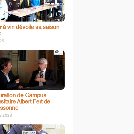
 à vin dévoile sa saison
:
025
uration de Campus
sitaire Albert Fert de
assonne
re 2023