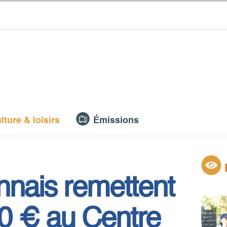
lture & loisirs
Émissions
nnais remettent
0 € au Centre