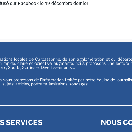
diffusé sur Facebook le 19 décembre dernier :
Festiv
Sport
tions locales de Carcassonne, de son agglomération et du départeme
n rapide, claire et objective augmente, nous proposons une lecture ri
ions, Sports, Sorties et Divertissements…
s vous proposons de l’information traitée par notre équipe de journali
t : sujets, articles, portraits, émissions, sondages…
S SERVICES
NOUS C