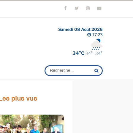
Samedi 08 Août 2026
17:23
34°C
34°- 34°
Les plus vus