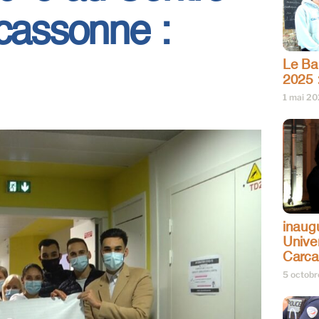
rcassonne :
Le Bar
2025 
1 mai 2
inaug
Univer
Carc
5 octob