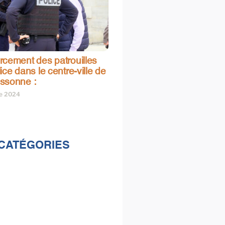
rcement des patrouilles
ice dans le centre-ville de
ssonne :
re 2024
CATÉGORIES
lités
s
e & loisirs
ions