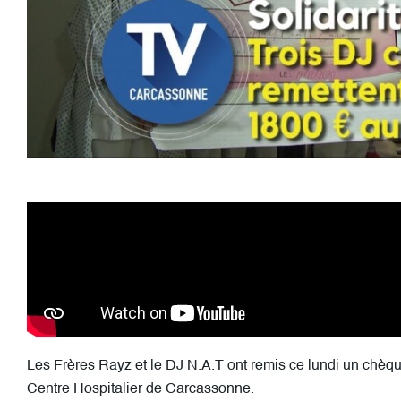
Les Frères Rayz et le DJ N.A.T ont remis ce lundi un chèq
Centre Hospitalier de Carcassonne.