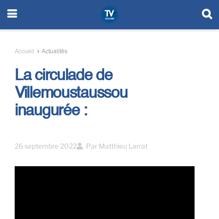
Accueil
Actualités
La circulade de
Villemoustaussou
inaugurée :
26 septembre 2022
Par
Matthieu Larrat