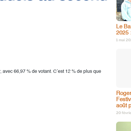
Le Bar
2025 
1 mai 2
r, avec 66,97 % de votant. C’est 12 % de plus que
Roger
Festi
août p
20 févri