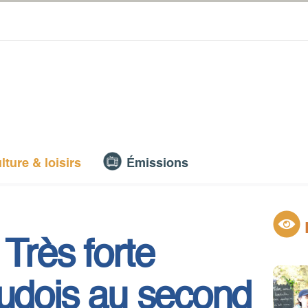
lture & loisirs
Émissions
Très forte
Audois au second