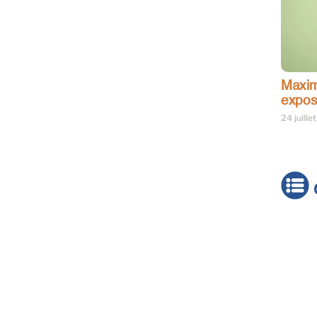
Maxim
expos
24 juille
Actua
Brève
Cultur
Émiss
Festiv