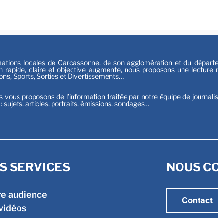
Sport
tions locales de Carcassonne, de son agglomération et du départeme
n rapide, claire et objective augmente, nous proposons une lecture ri
ions, Sports, Sorties et Divertissements…
s vous proposons de l’information traitée par notre équipe de journali
t : sujets, articles, portraits, émissions, sondages…
S SERVICES
NOUS C
re audience
Contact
vidéos