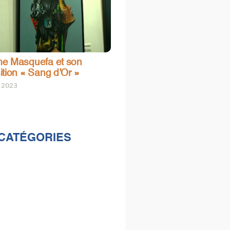
e Masquefa et son
ition « Sang d’Or »
t 2023
CATÉGORIES
lités
s
e & loisirs
ions
al