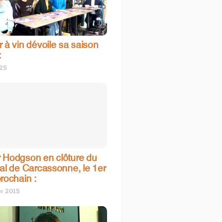
 à vin dévoile sa saison
:
025
 Hodgson en clôture du
val de Carcassonne, le 1er
rochain :
er 2015