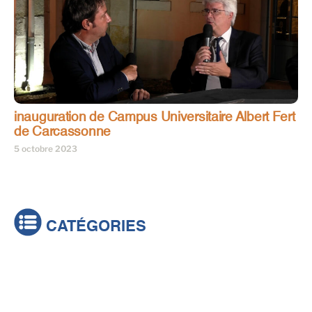
inauguration de Campus Universitaire Albert Fert
de Carcassonne
5 octobre 2023
CATÉGORIES
Actualités
Brèves