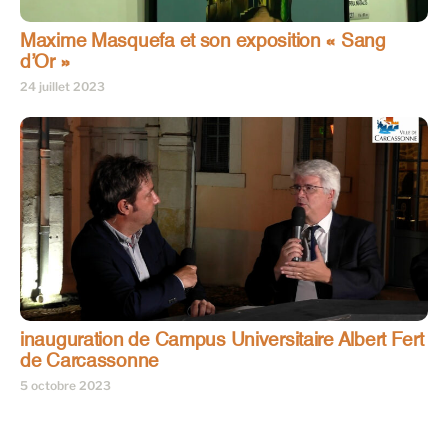
Maxime Masquefa et son exposition « Sang
d’Or »
24 juillet 2023
inauguration de Campus Universitaire Albert Fert
de Carcassonne
5 octobre 2023