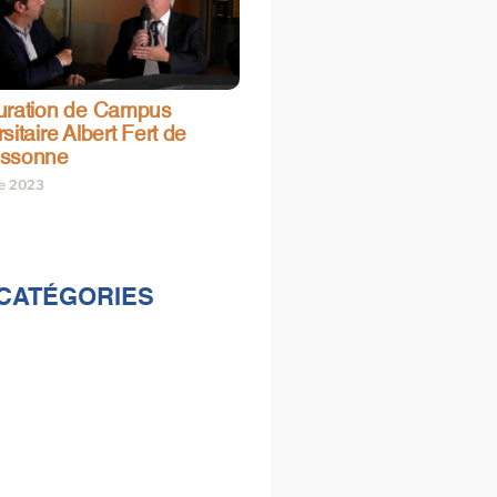
uration de Campus
sitaire Albert Fert de
assonne
re 2023
CATÉGORIES
lités
s
e & loisirs
ions
al