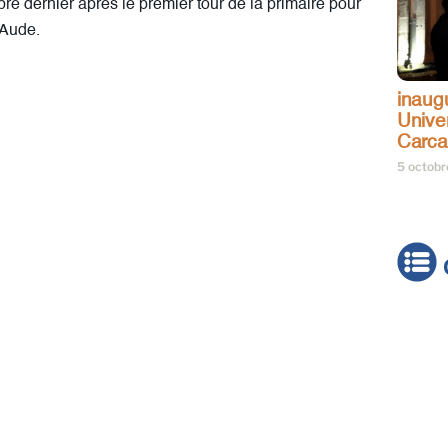
re dernier après le premier tour de la primaire pour
l’Aude.
inaug
Univer
Carc
5 octob
Actua
Brève
Cultur
Émiss
Festiv