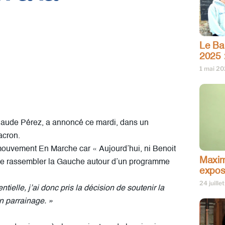
Le Bar
2025 
1 mai 2
Claude Pérez, a annoncé ce mardi, dans un
acron.
u mouvement En Marche car « Aujourd’hui, ni Benoit
Maxim
 rassembler la Gauche autour d’un programme
expos
24 juille
ntielle, j’ai donc pris la décision de soutenir la
 parrainage. »