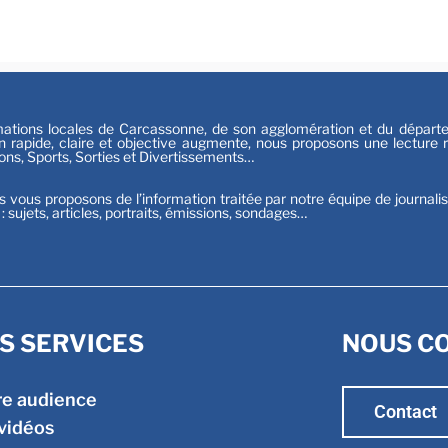
Sport
tions locales de Carcassonne, de son agglomération et du départeme
n rapide, claire et objective augmente, nous proposons une lecture ri
ions, Sports, Sorties et Divertissements…
s vous proposons de l’information traitée par notre équipe de journali
t : sujets, articles, portraits, émissions, sondages…
S SERVICES
NOUS C
re audience
Contact
vidéos