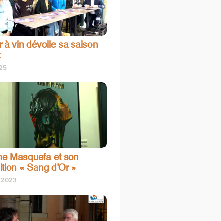
 à vin dévoile sa saison
:
025
e Masquefa et son
ition « Sang d’Or »
t 2023