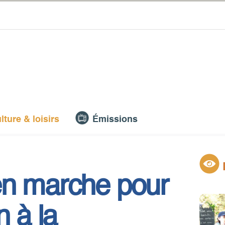
lture & loisirs
Émissions
en marche pour
 à la