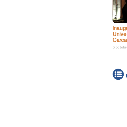
inaug
Univer
Carc
5 octob
Actua
Brève
Cultur
Émiss
Festiv