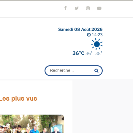
Samedi 08 Août 2026
14:23
36°C
36°- 38°
Les plus vus