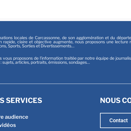
Sport
tions locales de Carcassonne, de son agglomération et du départeme
n rapide, claire et objective augmente, nous proposons une lecture ri
ions, Sports, Sorties et Divertissements…
s vous proposons de l’information traitée par notre équipe de journali
t : sujets, articles, portraits, émissions, sondages…
S SERVICES
NOUS C
re audience
Contact
vidéos