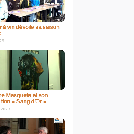
 à vin dévoile sa saison
:
025
e Masquefa et son
ition « Sang d’Or »
t 2023