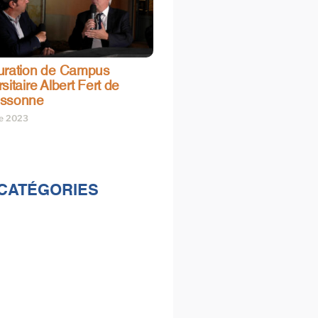
uration de Campus
sitaire Albert Fert de
assonne
re 2023
CATÉGORIES
lités
s
e & loisirs
ions
al