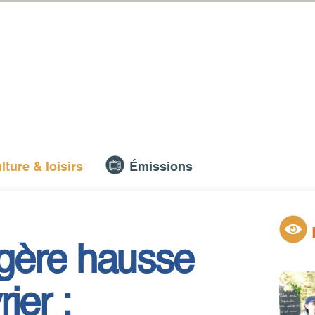
lture & loisirs
Émissions
gère hausse
ier :