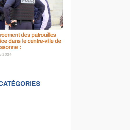
rcement des patrouilles
ice dans le centre-ville de
ssonne :
re 2024
CATÉGORIES
lités
s
e & loisirs
ions