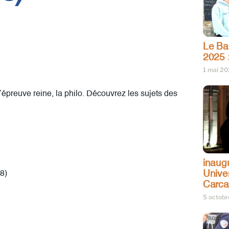
Le Bar
2025 
1 mai 2
l’épreuve reine, la philo. Découvrez les sujets des
inaug
Univer
78)
Carc
5 octob