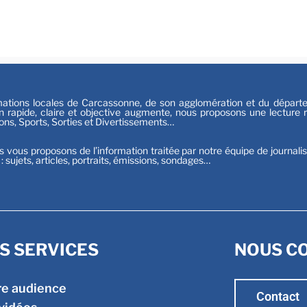
Festiv
Sport
tions locales de Carcassonne, de son agglomération et du départeme
n rapide, claire et objective augmente, nous proposons une lecture ri
ions, Sports, Sorties et Divertissements…
s vous proposons de l’information traitée par notre équipe de journali
t : sujets, articles, portraits, émissions, sondages…
S SERVICES
NOUS C
re audience
Contact