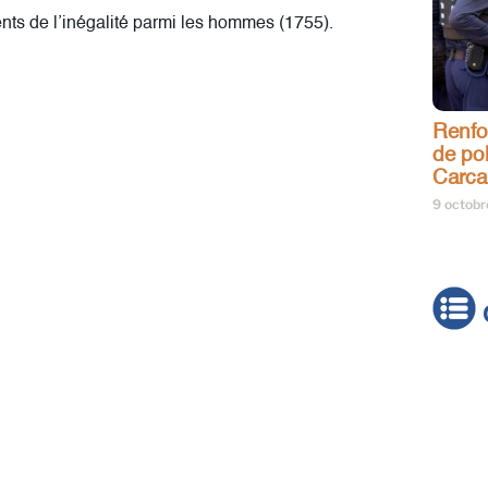
nts de l’inégalité parmi les hommes (1755).
Renfo
de pol
Carca
9 octob
Actua
Brève
Cultur
Émiss