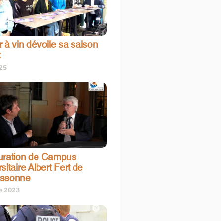
 à vin dévoile sa saison
:
025
uration de Campus
sitaire Albert Fert de
assonne
re 2023