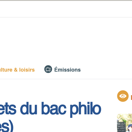
lture & loisirs
Émissions
ts du bac philo
s)