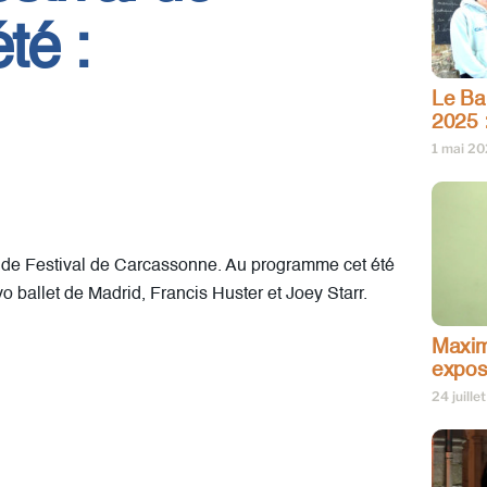
té :
Le Bar
2025 
1 mai 2
ion de Festival de Carcassonne. Au programme cet été
ballet de Madrid, Francis Huster et Joey Starr.
Maxim
expos
24 juille