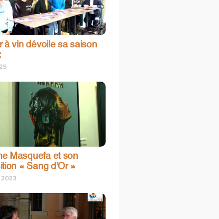
 à vin dévoile sa saison
:
025
e Masquefa et son
ition « Sang d’Or »
t 2023