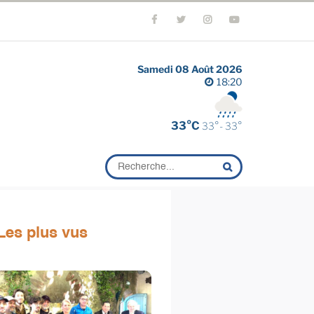
Samedi 08 Août 2026
18:20
33°C
33°- 33°
Les plus vus