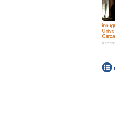
inaug
Univer
Carc
5 octob
Actua
Brève
Cultur
Émiss
Festiv