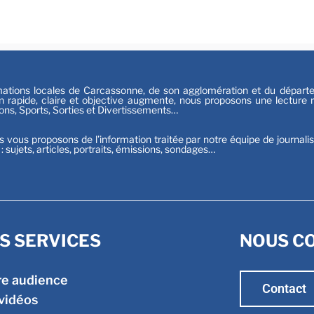
Sport
tions locales de Carcassonne, de son agglomération et du départeme
n rapide, claire et objective augmente, nous proposons une lecture ri
ions, Sports, Sorties et Divertissements…
s vous proposons de l’information traitée par notre équipe de journali
t : sujets, articles, portraits, émissions, sondages…
S SERVICES
NOUS C
re audience
Contact
vidéos