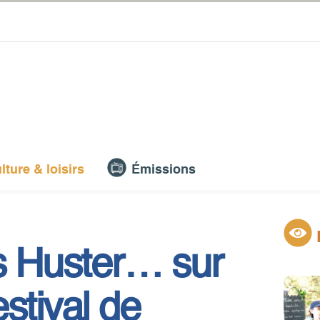
lture & loisirs
Émissions
is Huster… sur
stival de