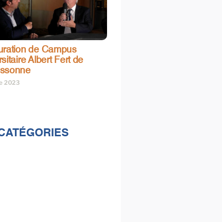
uration de Campus
sitaire Albert Fert de
assonne
re 2023
CATÉGORIES
lités
s
e & loisirs
ions
al