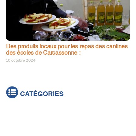
Des produits locaux pour les repas des cantines
des écoles de Carcassonne :
10 octobre 2024
CATÉGORIES
Actualités
Brèves
Culture & loisirs