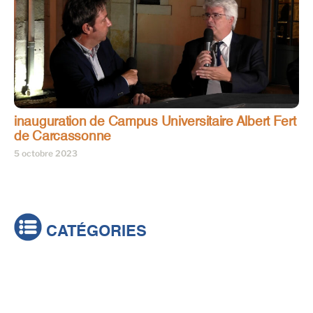
inauguration de Campus Universitaire Albert Fert
de Carcassonne
5 octobre 2023
CATÉGORIES
Actualités
Brèves