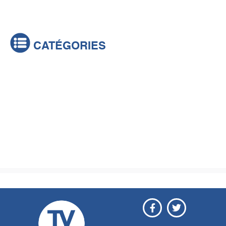
CATÉGORIES
Actualités
Brèves
Culture & loisirs
Émissions
Festival
Sports