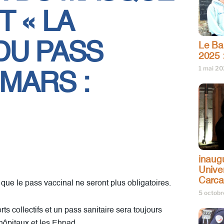
T « LA
DU PASS
Le Bar
2025 
1 mai 2
 MARS :
inaug
Univer
Carc
 que le pass vaccinal ne seront plus obligatoires.
5 octob
s collectifs et un pass sanitaire sera toujours
ôpitaux et les Ehpad.