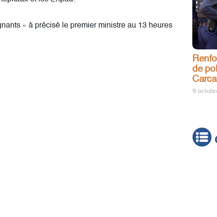
gnants » à précisé le premier ministre au 13 heures
Renfo
de pol
Carca
9 octob
Actua
Brève
Cultur
Émiss