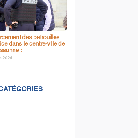
rcement des patrouilles
ice dans le centre-ville de
ssonne :
re 2024
CATÉGORIES
lités
s
e & loisirs
ions