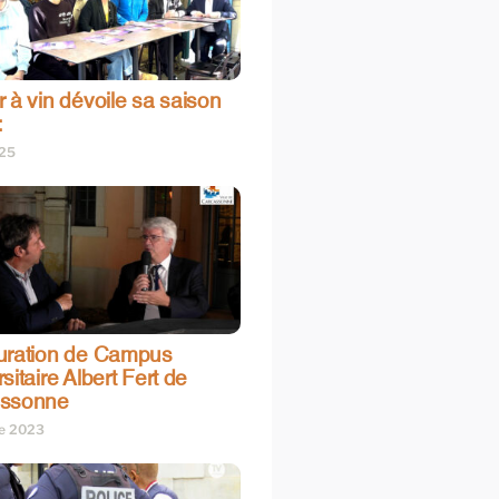
 à vin dévoile sa saison
:
025
uration de Campus
sitaire Albert Fert de
assonne
re 2023