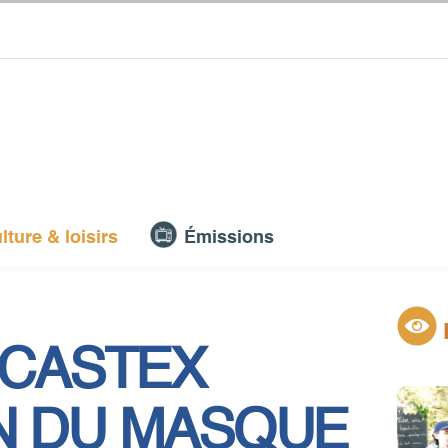
lture & loisirs
Émissions
 CASTEX
N DU MASQUE