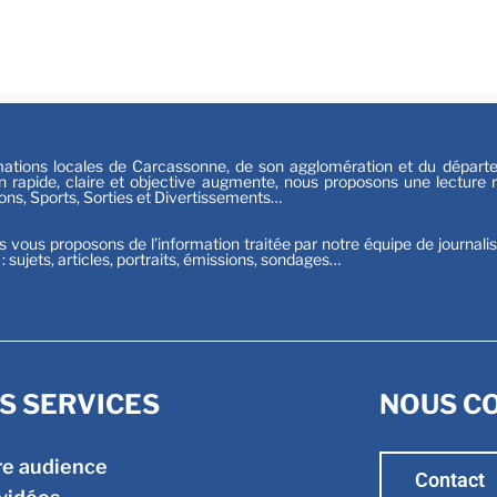
Festiv
Sport
tions locales de Carcassonne, de son agglomération et du départeme
n rapide, claire et objective augmente, nous proposons une lecture ri
ions, Sports, Sorties et Divertissements…
s vous proposons de l’information traitée par notre équipe de journali
t : sujets, articles, portraits, émissions, sondages…
S SERVICES
NOUS C
re audience
Contact